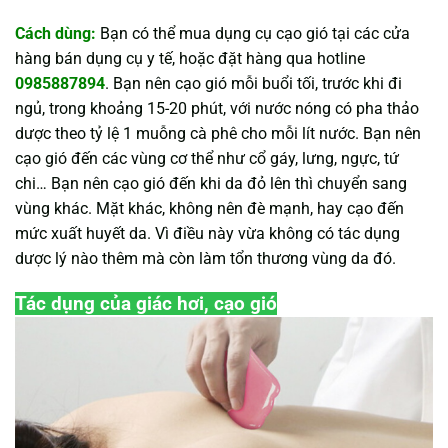
Cách dùng:
Bạn có thể mua dụng cụ cạo gió tại các cửa
hàng bán dụng cụ y tế, hoặc đặt hàng qua hotline
0985887894
. Bạn nên cạo gió mỗi buổi tối, trước khi đi
ngủ, trong khoảng 15-20 phút, với nước nóng có pha thảo
dược theo tỷ lệ 1 muỗng cà phê cho mỗi lít nước. Bạn nên
cạo gió đến các vùng cơ thể như cổ gáy, lưng, ngực, tứ
chi… Bạn nên cạo gió đến khi da đỏ lên thì chuyển sang
vùng khác. Mặt khác, không nên đè mạnh, hay cạo đến
mức xuất huyết da. Vì điều này vừa không có tác dụng
dược lý nào thêm mà còn làm tổn thương vùng da đó.
Tác dụng của giác hơi, cạo gió