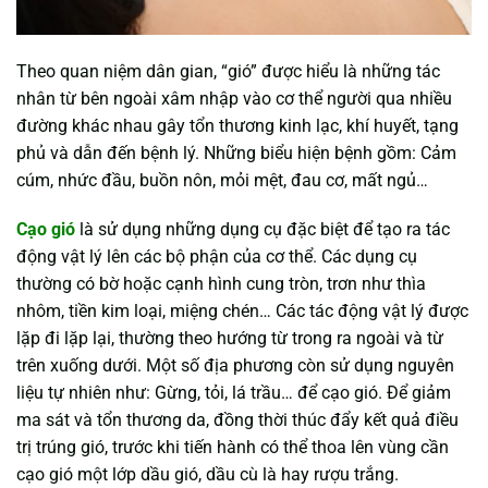
Theo quan niệm dân gian, “gió” được hiểu là những tác
nhân từ bên ngoài xâm nhập vào cơ thể người qua nhiều
đường khác nhau gây tổn thương kinh lạc, khí huyết, tạng
phủ và dẫn đến bệnh lý. Những biểu hiện bệnh gồm: Cảm
cúm, nhức đầu, buồn nôn, mỏi mệt, đau cơ, mất ngủ…
Cạo gió
là sử dụng những dụng cụ đặc biệt để tạo ra tác
động vật lý lên các bộ phận của cơ thể. Các dụng cụ
thường có bờ hoặc cạnh hình cung tròn, trơn như thìa
nhôm, tiền kim loại, miệng chén… Các tác động vật lý được
lặp đi lặp lại, thường theo hướng từ trong ra ngoài và từ
trên xuống dưới. Một số địa phương còn sử dụng nguyên
liệu tự nhiên như: Gừng, tỏi, lá trầu… để cạo gió. Để giảm
ma sát và tổn thương da, đồng thời thúc đẩy kết quả điều
trị trúng gió, trước khi tiến hành có thể thoa lên vùng cần
cạo gió một lớp dầu gió, dầu cù là hay rượu trắng.