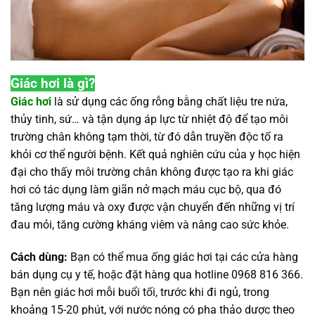
Giác hơi là gì?
Giác hơi
là sử dụng các ống rỗng bằng chất liệu tre nứa,
thủy tinh, sứ… và tận dụng áp lực từ nhiệt độ để tạo môi
trường chân không tạm thời, từ đó dẫn truyền độc tố ra
khỏi cơ thể người bệnh. Kết quả nghiên cứu của y học hiện
đại cho thấy môi trường chân không được tạo ra khi giác
hơi có tác dụng làm giãn nở mạch máu cục bộ, qua đó
tăng lượng máu và oxy được vận chuyển đến những vị trí
đau mỏi, tăng cường kháng viêm và nâng cao sức khỏe.
Cách dùng:
Bạn có thể mua ống giác hơi tại các cửa hàng
bán dụng cụ y tế, hoặc đặt hàng qua hotline 0968 816 366.
Bạn nên giác hơi mỗi buổi tối, trước khi đi ngủ, trong
khoảng 15-20 phút, với nước nóng có pha thảo dược theo