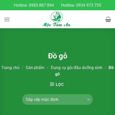
Chuyển
Hotline:
0985 887 894
Hotline:
0934 973 755
đến
nội
dung
Đồ gỗ
Trang chủ
/
Sản phẩm
/
Dụng cụ gội đầu dưỡng sinh
/
Đồ
gỗ
LỌC