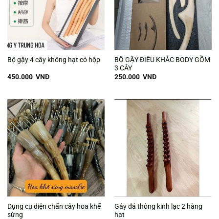
BỘ GẬY ĐIÊU KHẮC BODY GỒM
Bộ gậy 4 cây không hạt có hộp
3 CÂY
450.000
VNĐ
250.000
VNĐ
Dụng cụ diện chẩn cây hoa khế
Gậy đả thông kinh lạc 2 hàng
sừng
hạt