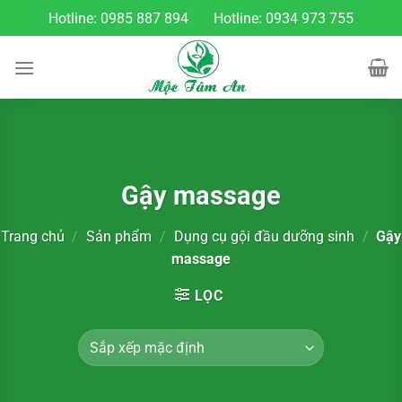
Chuyển
Hotline:
0985 887 894
Hotline:
0934 973 755
đến
nội
dung
Gậy massage
Trang chủ
/
Sản phẩm
/
Dụng cụ gội đầu dưỡng sinh
/
Gậy
massage
LỌC