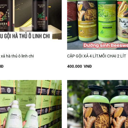
xả hà thủ ô linh chi
CẶP GỘI XẢ 4 LÍT.MỖI CHAI 2 LÍT
NĐ
400.000
VNĐ