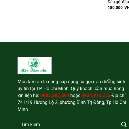
Dầu gội đầ
180.000
V
Mộc tâm an là cung cấp dụng cụ gội đầu dưỡng sinh
uy tín tại TP. Hồ Chí Minh. Quý khách cần mua hàng
xin liện hệ:
0985.887.894
hoặc
0934.973.755
Địa chỉ:
741/19 Hương Lộ 2, phường Bình Trị Đông, Tp Hồ Chí
Minh
Tìm
kiếm: