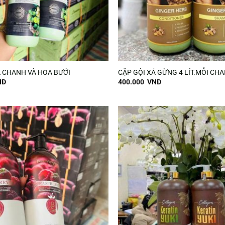
Ả CHANH VÀ HOA BƯỞI
CẶP GỘI XẢ GỪNG 4 LÍT.MỖI CHAI
NĐ
400.000
VNĐ