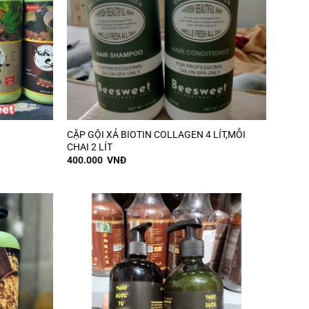
CẶP GỘI XẢ BIOTIN COLLAGEN 4 LÍT,MỖI
CHAI 2 LÍT
400.000
VNĐ