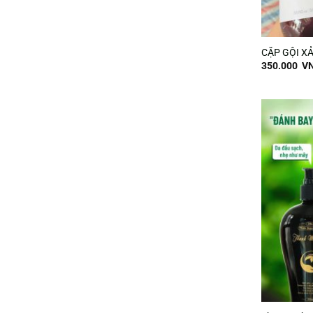
CẶP GỘI X
350.000
V