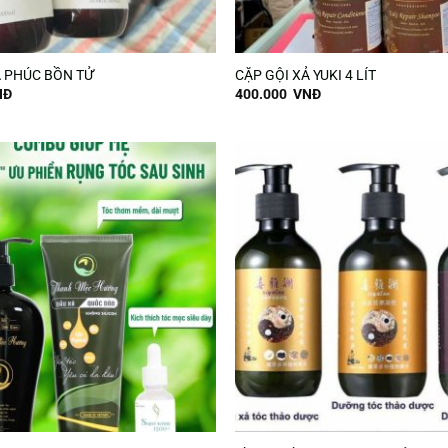
Ả PHÚC BỒN TỬ
CẶP GỘI XẢ YUKI 4 LÍT
NĐ
400.000
VNĐ