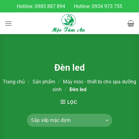
Chuyển
Hotline:
0985 887 894
Hotline:
0934 973 755
đến
nội
dung
Đèn led
Trang chủ
/
Sản phẩm
/
Máy móc - thiết bị cho spa dưỡng
sinh
/
Đèn led
LỌC