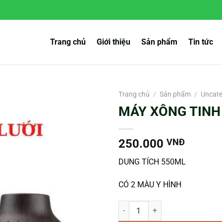
Trang chủ
Giới thiệu
Sản phẩm
Tin tức
Trang chủ
/
Sản phẩm
/
Uncate
MÁY XÔNG TINH
250.000
VNĐ
DUNG TÍCH 550ML
CÓ 2 MÀU Y HÌNH
MÁY XÔNG TINH DẦU LƯỚI số lư