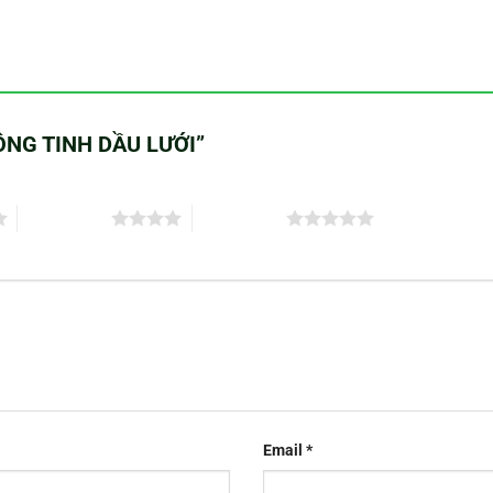
 XÔNG TINH DẦU LƯỚI”
4 trên 5 sao
5 trên 5 sao
Email
*