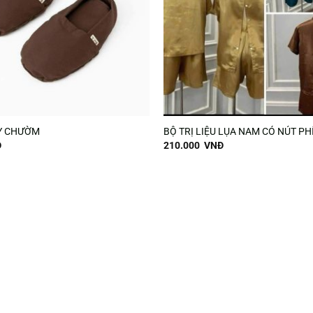
ÀY CHƯỜM
BỘ TRỊ LIỆU LỤA NAM CÓ NÚT PH
Đ
210.000
VNĐ