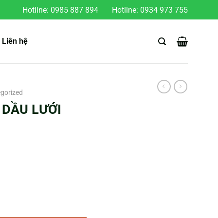
Hotline:
0985 887 894
Hotline:
0934 973 755
Liên hệ
gorized
 DẦU LƯỚI
ợng