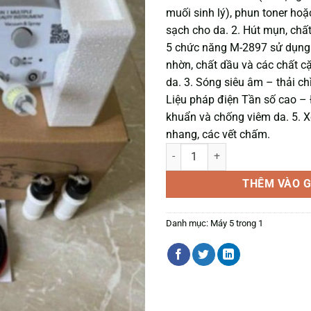
muối sinh lý), phun toner h
sạch cho da. 2. Hút mụn, ch
5 chức năng M-2897 sử dụng
nhờn, chất dầu và các chất cặ
da. 3. Sóng siêu âm – thải ch
Liệu pháp điện Tần số cao – Đi
khuẩn và chống viêm da. 5. X
nhang, các vết chấm.
Máy chăm sóc da mặt 5 trong 1 s
THÊM VÀO G
Danh mục:
Máy 5 trong 1