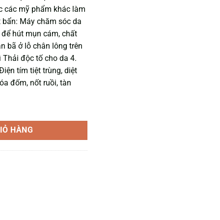
oặc các mỹ phẩm khác làm
ất bẩn: Máy chăm sóc da
 để hút mụn cám, chất
n bã ở lỗ chân lông trên
ì Thải độc tố cho da 4.
ện tím tiệt trùng, diệt
óa đốm, nốt ruồi, tàn
ố lượng
IỎ HÀNG