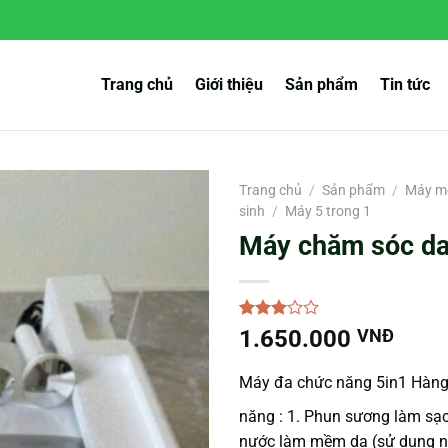
Trang chủ
Giới thiệu
Sản phẩm
Tin tức
Trang chủ
/
Sản phẩm
/
Máy mó
sinh
/
Máy 5 trong 1
Máy chăm sóc da
3.00
1
1.650.000
VNĐ
trên 5
dựa
trên
Máy đa chức năng 5in1 Hàn
đánh
giá
năng : 1. Phun sương làm sạ
nước làm mềm da (sử dụng n