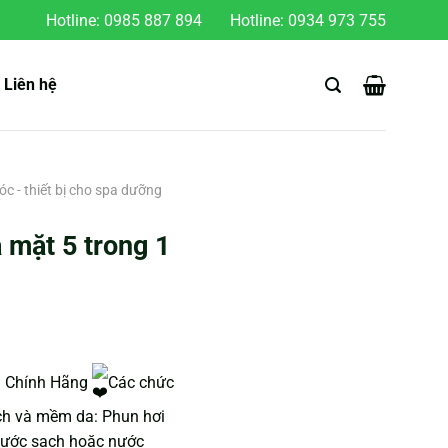
Hotline:
0985 887 894
Hotline:
0934 973 755
Liên hệ
c - thiết bị cho spa dưỡng
 mặt 5 trong 1
g Chính Hãng
Các chức
ch và mềm da: Phun hơi
ước sạch hoặc nước