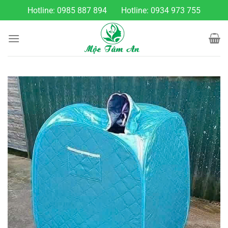
Chuyển
Hotline:
0985 887 894
Hotline:
0934 973 755
đến
nội
dung