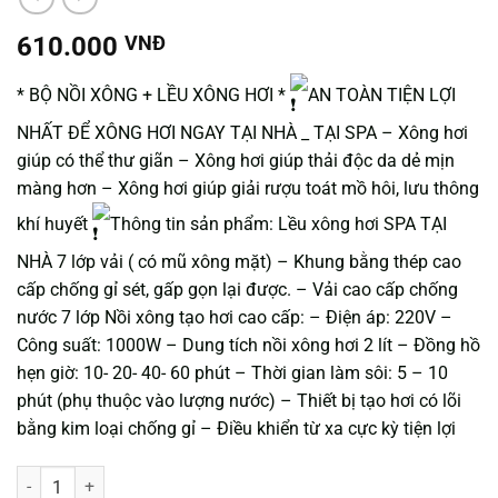
610.000
VNĐ
* BỘ NỒI XÔNG + LỀU XÔNG HƠI *
AN TOÀN TIỆN LỢI
NHẤT ĐỂ XÔNG HƠI NGAY TẠI NHÀ _ TẠI SPA – Xông hơi
giúp có thể thư giãn – Xông hơi giúp thải độc da dẻ mịn
màng hơn – Xông hơi giúp giải rượu toát mồ hôi, lưu thông
khí huyết
Thông tin sản phẩm: Lều xông hơi SPA TẠI
NHÀ 7 lớp vải ( có mũ xông mặt) – Khung bằng thép cao
cấp chống gỉ sét, gấp gọn lại được. – Vải cao cấp chống
nước 7 lớp Nồi xông tạo hơi cao cấp: – Điện áp: 220V –
Công suất: 1000W – Dung tích nồi xông hơi 2 lít – Đồng hồ
hẹn giờ: 10- 20- 40- 60 phút – Thời gian làm sôi: 5 – 10
phút (phụ thuộc vào lượng nước) – Thiết bị tạo hơi có lõi
bằng kim loại chống gỉ – Điều khiển từ xa cực kỳ tiện lợi
LỀU XÔNG HƠI số lượng