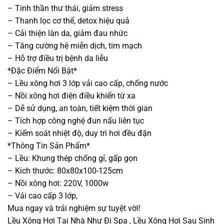
– Tinh thần thư thái, giảm stress
– Thanh lọc cơ thể, detox hiệu quả
– Cải thiện làn da, giảm đau nhức
– Tăng cường hệ miễn dịch, tim mạch
– Hỗ trợ điều trị bệnh da liễu
*Đặc Điểm Nổi Bật*
– Lều xông hơi 3 lớp vải cao cấp, chống nước
– Nồi xông hơi điện điều khiển từ xa
– Dễ sử dụng, an toàn, tiết kiệm thời gian
– Tích hợp công nghệ đun nấu liên tục
– Kiểm soát nhiệt độ, duy trì hơi đều đặn
*Thông Tin Sản Phẩm*
– Lều: Khung thép chống gỉ, gấp gọn
– Kích thước: 80x80x100-125cm
– Nồi xông hơi: 220V, 1000w
– Vải cao cấp 3 lớp,
Mua ngay và trải nghiệm sự tuyệt vời!
Lều Xông Hơi Tại Nhà Như Đi Spa , Lều Xông Hơi Sau Sinh