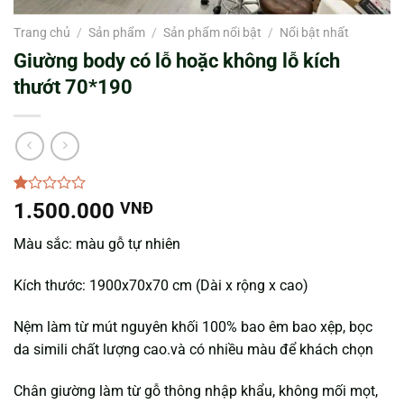
Trang chủ
/
Sản phẩm
/
Sản phẩm nổi bật
/
Nổi bật nhất
Giường body có lỗ hoặc không lỗ kích
thướt 70*190
1.00
1
1.500.000
VNĐ
trên
5
Màu sắc: màu gỗ tự nhiên
dựa
trên
đánh
Kích thước: 1900x70x70 cm (Dài x rộng x cao)
giá
Nệm làm từ mút nguyên khối 100% bao êm bao xệp, bọc
da simili chất lượng cao.và có nhiều màu để khách chọn
Chân giường làm từ gỗ thông nhập khẩu, không mối mọt,