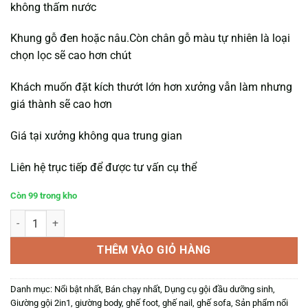
không thấm nước
Khung gỗ đen hoặc nâu.Còn chân gỗ màu tự nhiên là loại
chọn lọc sẽ cao hơn chút
Khách muốn đặt kích thướt lớn hơn xưởng vẫn làm nhưng
giá thành sẽ cao hơn
Giá tại xưởng không qua trung gian
Liên hệ trục tiếp để được tư vấn cụ thể
Còn 99 trong kho
Giường body có lỗ hoặc không lỗ kích thướt 70*190 số lượng
THÊM VÀO GIỎ HÀNG
Danh mục:
Nổi bật nhất
,
Bán chạy nhất
,
Dụng cụ gội đầu dưỡng sinh
,
Giường gội 2in1, giường body, ghế foot, ghế nail, ghế sofa
,
Sản phẩm nổi