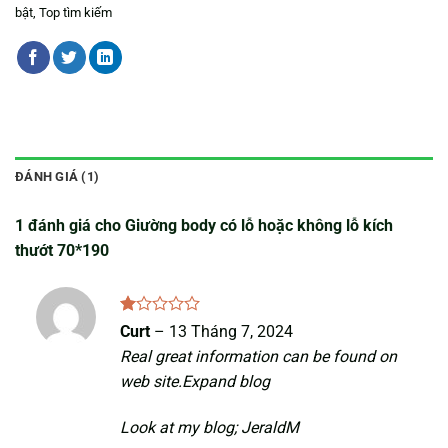
bật
,
Top tìm kiếm
ĐÁNH GIÁ (1)
1 đánh giá cho
Giường body có lỗ hoặc không lỗ kích
thướt 70*190
Được
Curt
–
13 Tháng 7, 2024
xếp
Real great information can be found on
hạng
1
web site.
Expand blog
5
sao
Look at my blog;
JeraldM