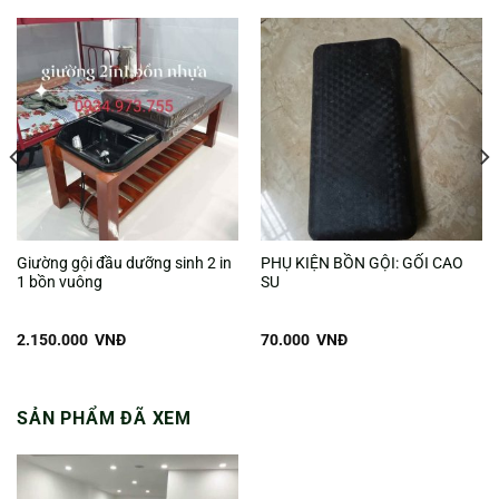
Giường gội đầu dưỡng sinh 2 in
PHỤ KIỆN BỒN GỘI: GỐI CAO
1 bồn vuông
SU
2.150.000
VNĐ
70.000
VNĐ
SẢN PHẨM ĐÃ XEM