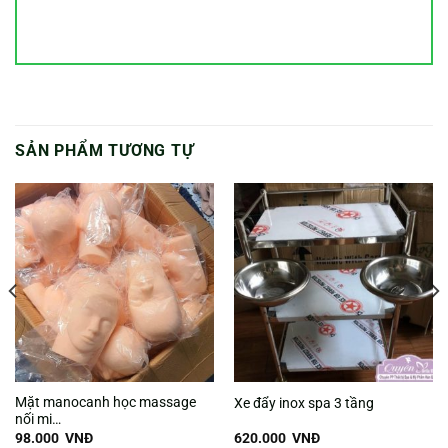
SẢN PHẨM TƯƠNG TỰ
Mặt manocanh học massage
Xe đẩy inox spa 3 tầng
nối mi…
98.000
VNĐ
620.000
VNĐ