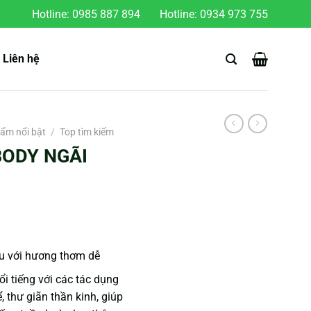
Hotline:
0985 887 894
Hotline:
0934 973 755
Liên hệ
ẩm nổi bật
/
Top tìm kiếm
ODY NGÃI
u với hương thơm dễ
i tiếng với các tác dụng
, thư giãn thần kinh, giúp