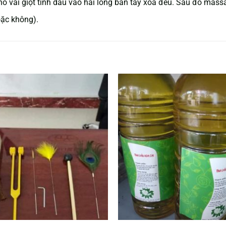
cho vài giọt tinh dầu vào hai lòng bàn tay xoa đều. Sau đó mas
oặc không).