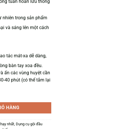
thống tuần hoàn lưu thông
ự nhiên trong sản phẩm
i và sáng lên một cách
hao tác mát-xa dễ dàng,
 lòng bàn tay xoa đều.
à ấn các vùng huyệt cần
30-40 phút (có thể tắm lại
 NHẸ số lượng
IỎ HÀNG
hạy nhất
,
Dụng cụ gội đầu