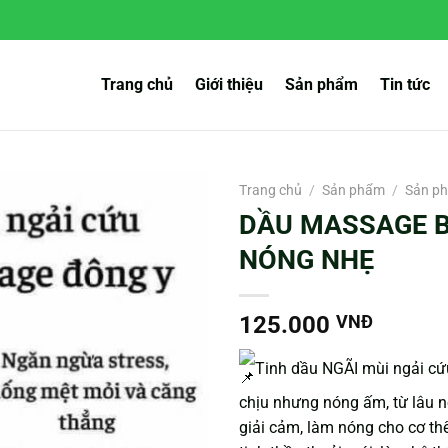
Trang chủ
Giới thiệu
Sản phẩm
Tin tức
Trang chủ
/
Sản phẩm
/
Sản ph
DẦU MASSAGE B
NÓNG NHẸ
125.000
VNĐ
Tinh dầu NGÃI mùi ngải cứ
chịu nhưng nóng ấm, từ lâu nổ
giải cảm, làm nóng cho cơ thể