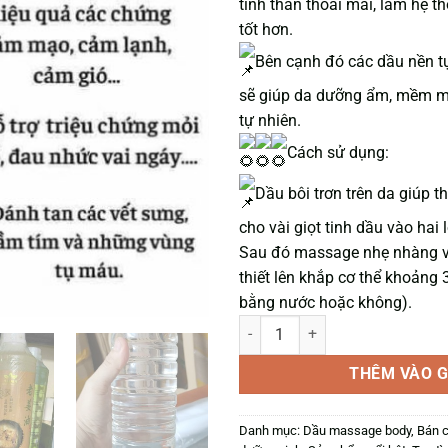
tinh thần thoải mái, làm hệ 
tốt hơn.
Bên cạnh đó các dầu nền t
sẽ giúp da dưỡng ẩm, mềm mạ
tự nhiên.
Cách sử dụng:
Dầu bôi trơn trên da giúp t
cho vài giọt tinh dầu vào hai
Sau đó massage nhẹ nhàng v
thiết lên khắp cơ thể khoảng 
bằng nước hoặc không).
DẦU MASSAGE BODY NGÃI NÓNG
THÊM VÀO G
Danh mục:
Dầu massage body
,
Bán c