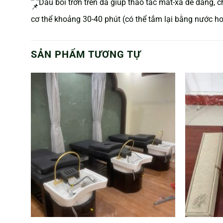
Dầu bôi trơn trên da giúp thao tác mát-xa dễ dàng, 
cơ thể khoảng 30-40 phút (có thể tắm lại bằng nước h
SẢN PHẨM TƯƠNG TỰ