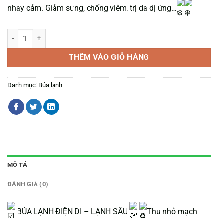
nhạy cảm. Giảm sưng, chống viêm, trị da dị ứng…
Búa lạnh massage số lượng
THÊM VÀO GIỎ HÀNG
Danh mục:
Búa lạnh
MÔ TẢ
ĐÁNH GIÁ (0)
BÚA LẠNH ĐIỆN DI – LẠNH SÂU
Thu nhỏ mạch