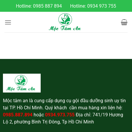
Chuyển
Hotline:
0985 887 894
Hotline:
0934 973 755
đến
nội
dung
Mộc tâm an là cung cấp dụng cụ gội đầu dưỡng sinh uy tín
tại TP. Hồ Chí Minh. Quý khách cần mua hàng xin liện hệ:
0985.887.894
hoặc
0934.973.755
Địa chỉ: 741/19 Hương
Lộ 2, phường Bình Trị Đông, Tp Hồ Chí Minh